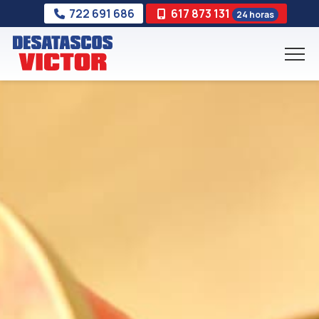
722 691 686
617 873 131
24 horas