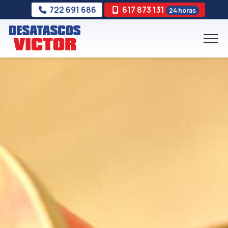
722 691 686
617 873 131
24 horas