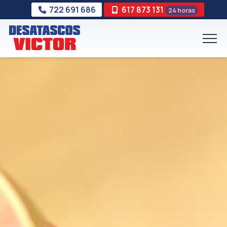
722 691 686
617 873 131
24 horas