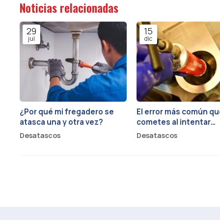
Noticias relacionadas
29
15
jul
dic
¿Por qué mi fregadero se
El error más común qu
atasca una y otra vez?
cometes al intentar
desatascar el WC y c
Desatascos
Desatascos
evitarlo