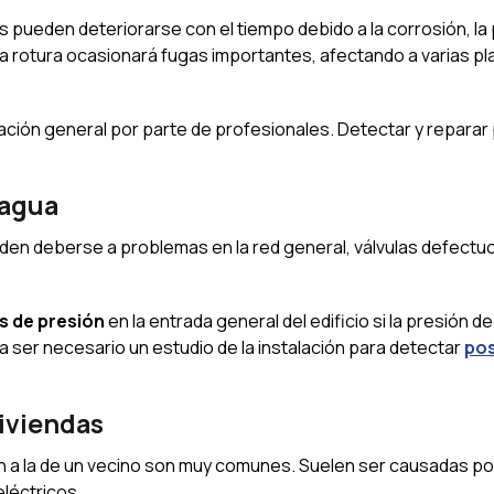
as pueden deteriorarse con el tiempo debido a la corrosión, la
Una rotura ocasionará fugas importantes, afectando a varias pl
lación general por parte de profesionales. Detectar y repara
 agua
en deberse a problemas en la red general, válvulas defectu
s de presión
en la entrada general del edificio si la presión de
ía ser necesario un estudio de la instalación para detectar
pos
viviendas
tan a la de un vecino son muy comunes. Suelen ser causadas p
eléctricos.