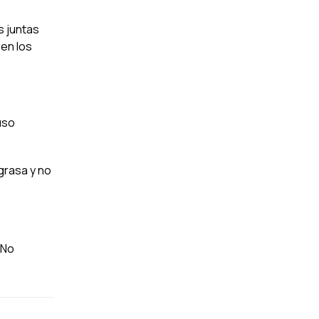
s juntas
 en los
uso
grasa y no
¡No