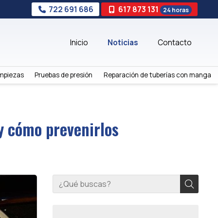
722 691 686
617 873 131
24 horas
Inicio
Noticias
Contacto
mpiezas
Pruebas de presión
Reparación de tuberías con manga
y cómo prevenirlos