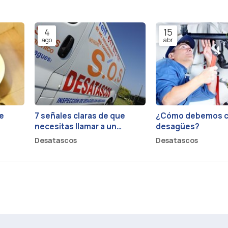
4
15
ago
abr
e
7 señales claras de que
¿Cómo debemos cu
necesitas llamar a un
desagües?
ómo
fontanero urgente
Desatascos
Desatascos