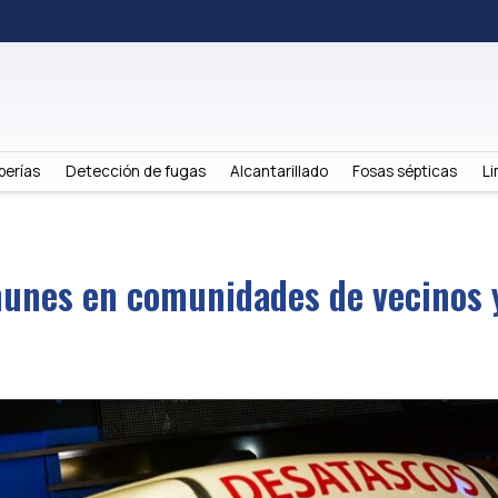
berías
Detección de fugas
Alcantarillado
Fosas sépticas
Li
munes en comunidades de vecinos 