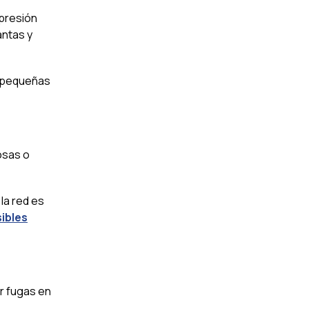
 presión
antas y
r pequeñas
osas o
 la red es
ibles
or fugas en