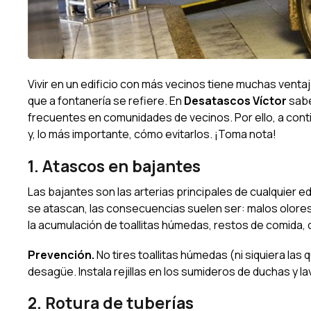
Vivir en un edificio con más vecinos tiene muchas vent
que a fontanería se refiere. En
Desatascos Víctor
sabe
frecuentes en comunidades de vecinos. Por ello, a con
y, lo más importante, cómo evitarlos. ¡Toma nota!
1. Atascos en bajantes
Las bajantes son las arterias principales de cualquier e
se atascan, las consecuencias suelen ser: malos olores
la acumulación de toallitas húmedas, restos de comida, c
Prevención.
No tires toallitas húmedas (ni siquiera las
desagüe. Instala rejillas en los sumideros de duchas y l
2. Rotura de tuberías