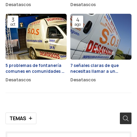
desatascar el WC y cómo
Desatascos
Desatascos
evitarlo
3
4
oct
ago
5 problemas de fontanería
7 señales claras de que
comunes en comunidades de
necesitas llamar a un
vecinos y cómo prevenirlos
fontanero urgente
Desatascos
Desatascos
TEMAS