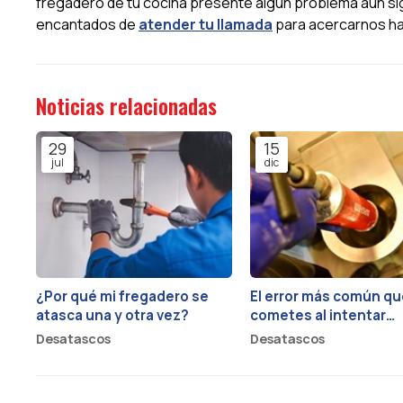
fregadero de tu cocina presente algún problema aun si
encantados de
atender tu llamada
para acercarnos has
Noticias relacionadas
29
15
jul
dic
¿Por qué mi fregadero se
El error más común qu
atasca una y otra vez?
cometes al intentar
desatascar el WC y c
Desatascos
Desatascos
evitarlo