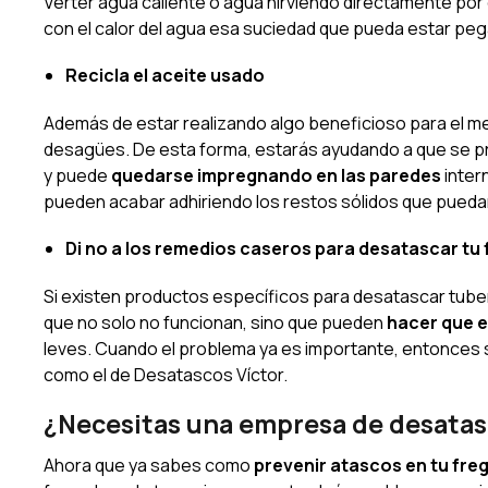
Verter agua caliente o agua hirviendo directamente por
con el calor del agua esa suciedad que pueda estar pe
Recicla el aceite usado
Además de estar realizando algo beneficioso para el m
desagües. De esta forma, estarás ayudando a que se pr
y puede
quedarse impregnando en las paredes
inter
pueden acabar adhiriendo los restos sólidos que puedan
Di no a los remedios caseros para desatascar tu
Si existen productos específicos para desatascar tube
que no solo no funcionan, sino que pueden
hacer que e
leves. Cuando el problema ya es importante, entonces 
como el de Desatascos Víctor.
¿Necesitas una empresa de desatas
Ahora que ya sabes como
prevenir atascos en tu fre