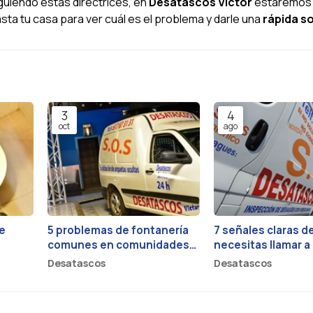
guiendo estas directrices, en
Desatascos Víctor
estaremos
ta tu casa para ver cuál es el problema y darle una
rápida s
3
4
oct
ago
e
5 problemas de fontanería
7 señales claras d
comunes en comunidades
necesitas llamar a
ómo
de vecinos y cómo
fontanero urgent
Desatascos
Desatascos
prevenirlos