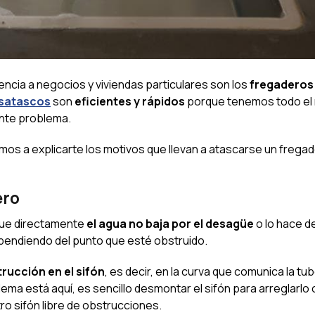
ncia a negocios y viviendas particulares son los
fregaderos
esatascos
son
eficientes y rápidos
porque tenemos todo el m
ente problema.
amos a explicarte los motivos que llevan a atascarse un frega
ero
ue directamente
el agua no baja por el desagüe
o lo hace d
pendiendo del punto que esté obstruido.
rucción en el sifón
, es decir, en la curva que comunica la tub
oblema está aquí, es sencillo desmontar el sifón para arreglarlo 
ro sifón libre de obstrucciones.