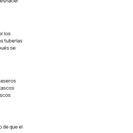
deshacer
r los
as tuberías
spués se
 caseros
atascos
ascos
o de que el