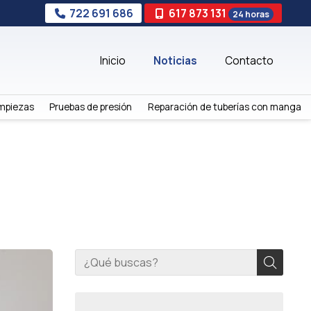
722 691 686
617 873 131
24 horas
Inicio
Noticias
Contacto
mpiezas
Pruebas de presión
Reparación de tuberías con manga