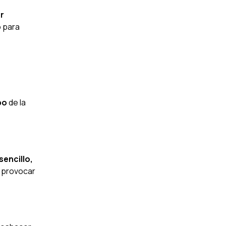
r
o para
bo
de la
sencillo,
a provocar