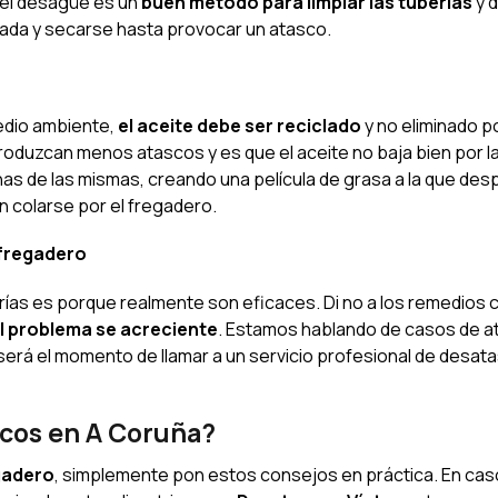
 el desagüe es un
buen método para limpiar las tuberías
y 
gada y secarse hasta provocar un atasco.
edio ambiente,
el aceite debe ser reciclado
y no eliminado po
oduzcan menos atascos y es que el aceite no baja bien por l
nas de las mismas, creando una película de grasa a la que de
 colarse por el fregadero.
 fregadero
rías es porque realmente son eficaces. Di no a los remedios
l problema se acreciente
. Estamos hablando de casos de 
será el momento de llamar a un servicio profesional de desat
cos en A Coruña?
gadero
, simplemente pon estos consejos en práctica. En cas