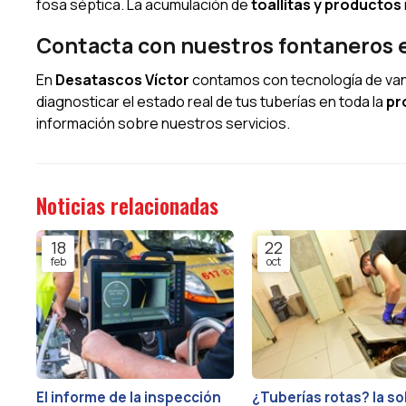
fosa séptica. La acumulación de
toallitas y productos
Contacta con nuestros fontaneros e
En
Desatascos Víctor
contamos con tecnología de van
diagnosticar el estado real de tus tuberías en toda la
pr
información sobre nuestros servicios.
Noticias relacionadas
18
22
feb
oct
El informe de la inspección
¿Tuberías rotas? la so