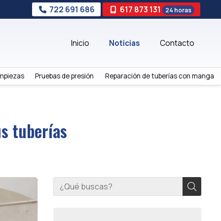
722 691 686
617 873 131
24 horas
Inicio
Noticias
Contacto
mpiezas
Pruebas de presión
Reparación de tuberías con manga
s tuberías