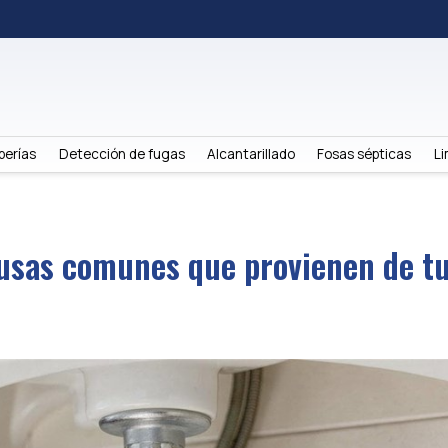
berías
Detección de fugas
Alcantarillado
Fosas sépticas
Li
ausas comunes que provienen de tu