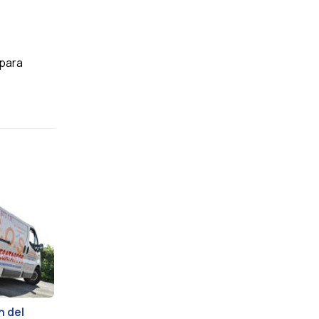
 para
n del