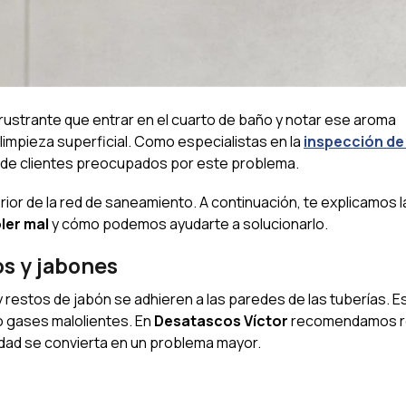
strante que entrar en el cuarto de baño y notar ese aroma
mpieza superficial. Como especialistas en la
inspección de
s de clientes preocupados por este problema.
terior de la red de saneamiento. A continuación, te explicamos 
ler mal
y cómo podemos ayudarte a solucionarlo.
os y jabones
y restos de jabón se adhieren a las paredes de las tuberías. E
 gases malolientes. En
Desatascos Víctor
recomendamos re
edad se convierta en un problema mayor.