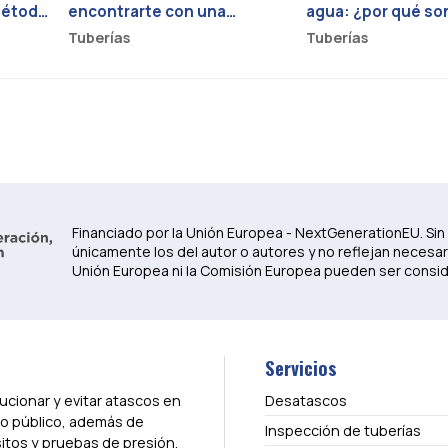
 método
encontrarte con una
agua: ¿por qué so
bajante obstruida?
necesarias?
Tuberías
Tuberías
Financiado por la Unión Europea - NextGenerationEU. Sin
únicamente los del autor o autores y no reflejan necesar
Unión Europea ni la Comisión Europea pueden ser consi
Servicios
cionar y evitar atascos en
Desatascos
do público, además de
Inspección de tuberías
itos y pruebas de presión.