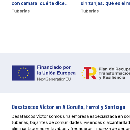
con cámara: qué te dice
sin zanjas: qué es el
sobre la salud de tus
pipe-bursting y sus 3
Tuberías
Tuberías
tuberías
grandes ventajas
Desatascos Víctor en A Coruña, Ferrol y Santiago
Desatascos Víctor somos una empresa especializada en solu
tuberías, bajantes de comunidades, viviendas o alcantarilla
eliminar tapones en lavabos y fregaderos, limpieza de depós