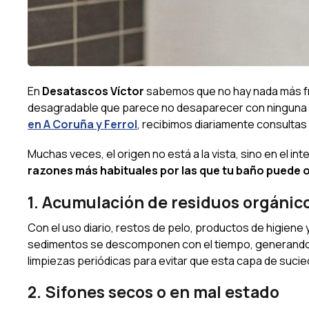
En
Desatascos Víctor
sabemos que no hay nada más fru
desagradable que parece no desaparecer con ninguna li
en A Coruña y Ferrol
, recibimos diariamente consulta
Muchas veces, el origen no está a la vista, sino en el in
razones más habituales por las que tu baño puede o
1. Acumulación de residuos orgánic
Con el uso diario, restos de pelo, productos de higiene 
sedimentos se descomponen con el tiempo, generando
limpiezas periódicas para evitar que esta capa de suci
2. Sifones secos o en mal estado