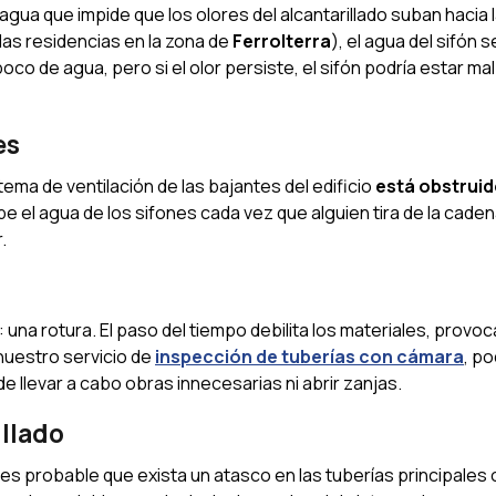
 agua que impide que los olores del alcantarillado suban hacia l
das residencias en la zona de
Ferrolterra
), el agua del sifón 
oco de agua, pero si el olor persiste, el sifón podría estar mal
es
tema de ventilación de las bajantes del edificio
está obstruid
e el agua de los sifones cada vez que alguien tira de la caden
.
: una rotura. El paso del tiempo debilita los materiales, provo
 nuestro servicio de
inspección de tuberías con cámara
, p
e llevar a cabo obras innecesarias ni abrir zanjas.
illado
 es probable que exista un atasco en las tuberías principales o