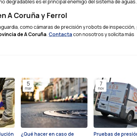
no degradables es el principal enemigo del sistema de aguas.
n A Coruña y Ferrol
guardia, como cámaras de precisión y robots de inspección,
ovincia de A Coruña
.
Contacta
con nosotros y solicita más
5
7
mar
nov
lución
¿Qué hacer en caso de
Pruebas de presió