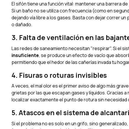
El sifón tiene una función vital: mantener una barrera de
Si un baño no se utiliza con frecuencia (como en segun
dejando vía libre a los gases. Basta con dejar correr un p
o dañado.
3. Falta de ventilación en las bajant
Las redes de saneamiento necesitan "respirar". Si el sis
insuficiente
, se produce un efecto de vacío que absorb
permitiendo que el hedor de las cañerías invada tu hogar
4. Fisuras o roturas invisibles
A veces, el mal olor es el primer aviso de algo más grave
grietas por las que escapan gases y líquidos. Gracias a
localizar exactamente el punto de rotura sin necesidad d
5. Atascos en el sistema de alcantar
Si el problema no es solo en un grifo, sino generalizado,