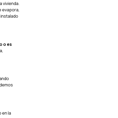
a vivienda.
se evapora,
 instalado
o o es
a,
cando
odemos
 en la