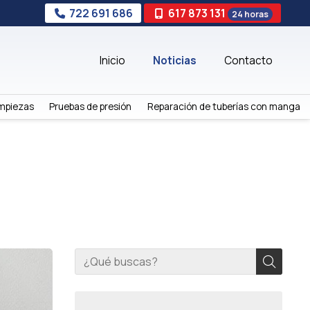
722 691 686
617 873 131
24 horas
Inicio
Noticias
Contacto
mpiezas
Pruebas de presión
Reparación de tuberías con manga