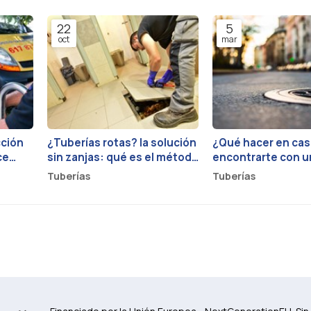
22
5
oct
mar
cción
¿Tuberías rotas? la solución
¿Qué hacer en cas
ce
sin zanjas: qué es el método
encontrarte con u
pipe-bursting y sus 3
bajante obstruida
Tuberías
Tuberías
grandes ventajas