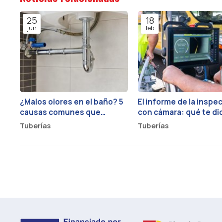
25
18
jun
feb
¿Malos olores en el baño? 5
El informe de la inspe
causas comunes que
con cámara: qué te di
provienen de tus tuberías
sobre la salud de tus
Tuberías
Tuberías
tuberías