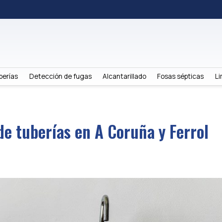
berías
Detección de fugas
Alcantarillado
Fosas sépticas
Li
de tuberías en A Coruña y Ferrol