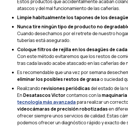
Estos productos que accidentalmente acaban colánd
atascos y del mal funcionamiento de las cañerías.
Limpie habitualmente los tapones de los desagüe
Nunca tire ningún tipo de producto no degradable
Cuando desechamos por el retrete de nuestro hogar c
tuberías está asegurado.
Coloque filtros de rejilla en los desagües de cada 
Con este método evitaremos que los restos de comid
tras cada lavado acabe atascado en las cañerías de 
Es recomendable que una vez por semana desechemo
eliminar los posibles restos de grasa
o suciedad q
Realizando
revisiones periódicas
del estado de la r
En
Desatascos Victor
contamos con la
maquinaria
tecnología más avanzada
para realizar un correct
videocámaras de precisión robotizadas
en difere
ofrecer siempre unos servicios de calidad. Estas cámar
podemos ofrecer un diagnóstico rápido y exacto de 