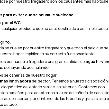
ose por nuestro fregadero son los causantes más habituale
s para evitar que se acumule suciedad.
 por el WC.
ualquier producto que no esté destinado a es fin, el atasco 
grifo.
a se cuelen por nuestro fregadero y que todo el pelo que se
nuestro hogar impidiendo su correcto funcionamiento.
s por nuestro fregadero una gran cantidad de
agua hirvie
ue se hayan ido acumulando.
ed de cañerías de nuestro hogar.
 más innovadora
del sector. Tenemos a nuestra disposición 
o diagnóstico del estado real de las tuberías. Contamos con
ntes tamaños para adaptarnos a la red de cañería de cada cli
as se insertan por el interior de las tuberías y gracias a su 
su estado.