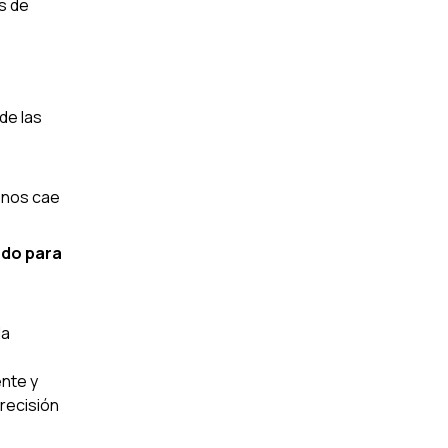
s de
de las
 nos cae
ndo para
la
ente y
precisión