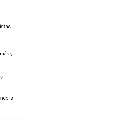
intas
 más y
ra
ndo la