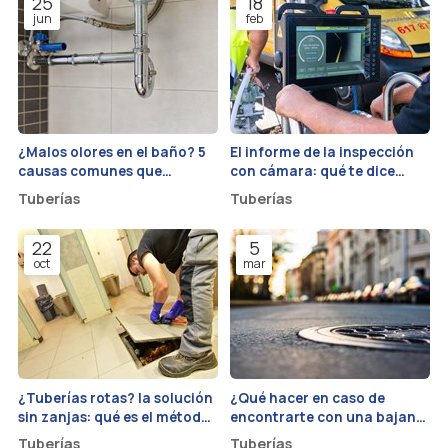
25
18
jun
feb
¿Malos olores en el baño? 5
El informe de la inspección
causas comunes que
con cámara: qué te dice
provienen de tus tuberías
sobre la salud de tus
Tuberías
Tuberías
tuberías
22
5
oct
mar
¿Tuberías rotas? la solución
¿Qué hacer en caso de
sin zanjas: qué es el método
encontrarte con una bajante
pipe-bursting y sus 3
obstruida?
Tuberías
Tuberías